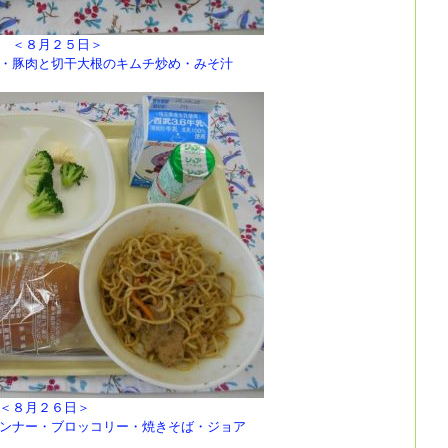
５日＞
豚肉と切干大根のキムチ炒め・みそ汁
６日＞
ンナー・ブロッコリー・焼きそば・ジョア