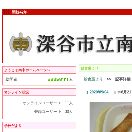
開校42年
給食室より
ようこそ南中ホームページへ
給食室より
>> 記事詳細
訪問者
人
2020/09/04
8月2
オンライン状況
オンラインユーザー
11人
登録ユーザー
30人
学校だより