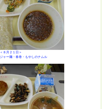
＜８月２１日＞
ー麺・春巻・もやしのナムル