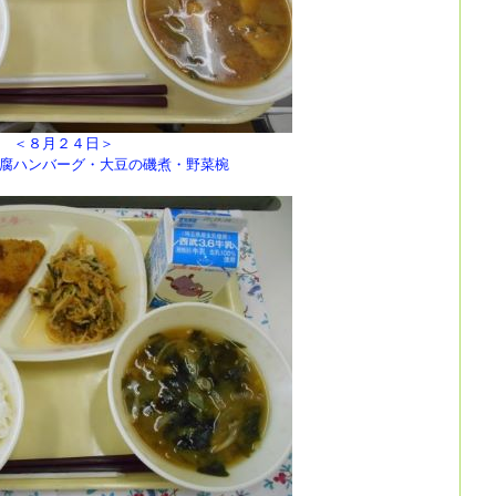
４日＞
ハンバーグ・大豆の磯煮・野菜椀