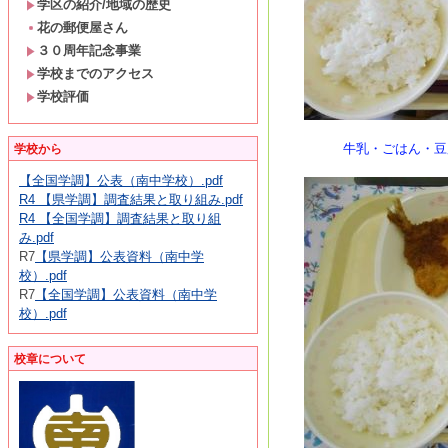
学区の紹介/地域の歴史
花の郵便屋さん
３０周年記念事業
学校までのアクセス
学校評価
＜８月２
牛乳・ごはん・豆腐
学校から
【全国学調】公表（南中学校）.pdf
R4 【県学調】調査結果と取り組み.pdf
R4 【全国学調】調査結果と取り組
み.pdf
R7
【県学調】公表資料（南中学
校）.pdf
R7
【全国学調】公表資料（南中学
校）.pdf
校章について