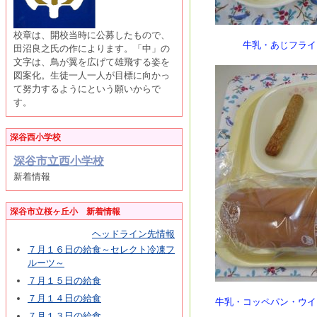
＜８月２
校章は、開校当時に公募したもので、
牛乳・あじフライ・
田沼良之氏の作によります。「中」の
文字は、鳥が翼を広げて雄飛する姿を
図案化。生徒一人一人が目標に向かっ
て努力するようにという願いからで
す。
深谷西小学校
深谷市立西小学校
新着情報
深谷市立桜ヶ丘小 新着情報
ヘッドライン先情報
７月１６日の給食～セレクト冷凍フ
ルーツ～
７月１５日の給食
＜８月２
７月１４日の給食
牛乳・コッペパン・ウイ
７月１３日の給食